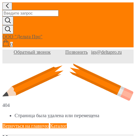
ООО "Дельта Про"
0
Обратный звонок
Позвонить
igs@deltapro.ru
404
Страница была удалена или перемещена
Вернуться на главную
Каталог