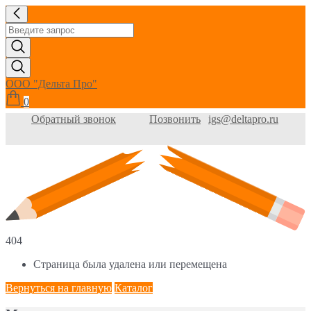
ООО "Дельта Про"
0
Обратный звонок
Позвонить
igs@deltapro.ru
404
Страница была удалена или перемещена
Вернуться на главную
Каталог