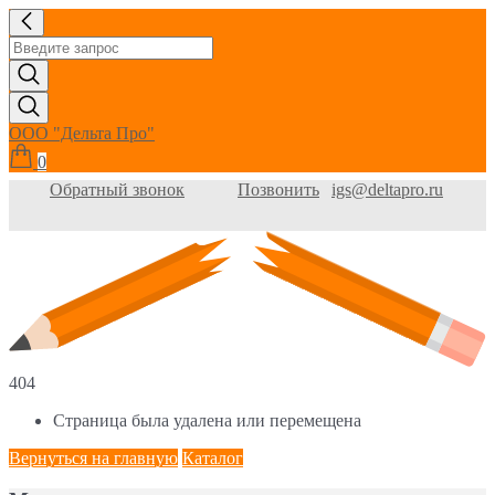
ООО "Дельта Про"
0
Обратный звонок
Позвонить
igs@deltapro.ru
404
Страница была удалена или перемещена
Вернуться на главную
Каталог